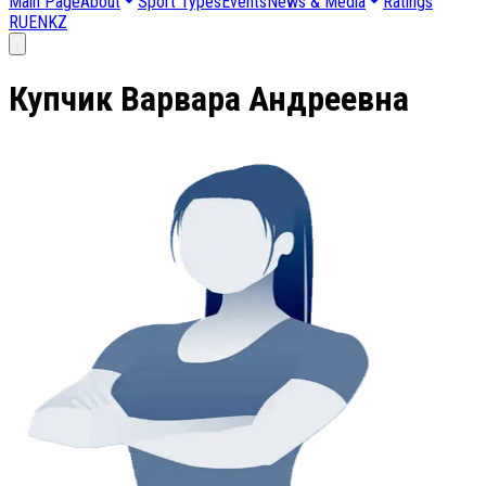
Main Page
About
Sport Types
Events
News & Media
Ratings
RU
EN
KZ
Купчик Варвара Андреевна