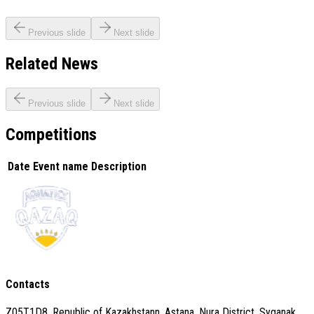
Previous slide
Next slide
Related News
Previous slide
Next slide
Competitions
Date
Event name
Description
Contacts
Z05T1D8, Republic of Kazakhstann, Astana, Nura District, Syganak