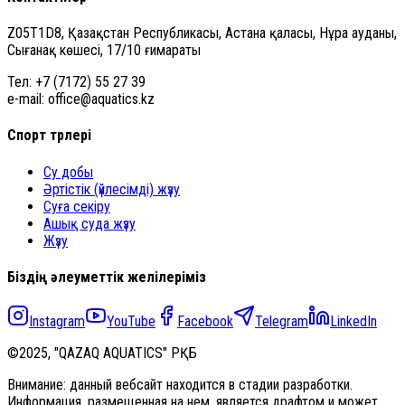
Z05T1D8, Қазақстан Республикасы, Астана қаласы, Нұра ауданы,
Сығанақ көшесі, 17/10 ғимараты
Тел: +7 (7172) 55 27 39
e-mail: office@aquatics.kz
Спорт түрлері
Су добы
Әртістік (үйлесімді) жүзу
Суға секіру
Ашық суда жүзу
Жүзу
Біздің әлеуметтік желілеріміз
Instagram
YouTube
Facebook
Telegram
LinkedIn
©2025, "QAZAQ AQUATICS" РҚБ
Внимание: данный вебсайт находится в стадии разработки.
Информация, размещенная на нем, является драфтом и может