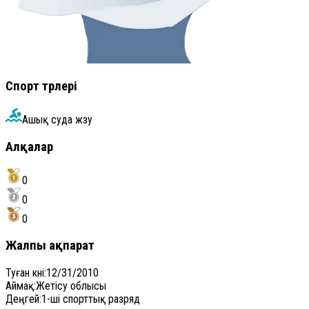
Спорт түрлері
Ашық суда жүзу
Алқалар
0
0
0
Жалпы ақпарат
Туған күні
:
12/31/2010
Аймақ
:
Жетісу облысы
Деңгей
:
1-ші спорттық разряд