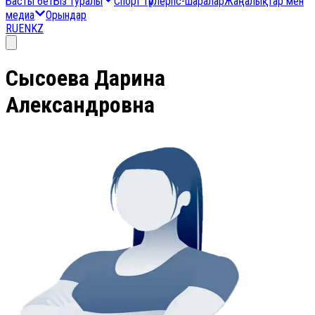
Басты бет
Біз туралы
Спорт түрлері
Іс-шаралар
Жаңалықтар мен
медиа
Орындар
RU
EN
KZ
Сысоева Дарина
Александровна