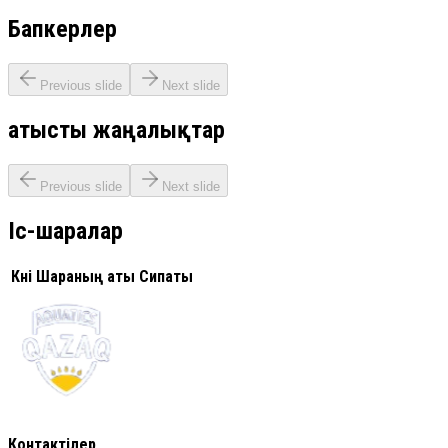
Бапкерлер
Previous slide
Next slide
Қатысты жаңалықтар
Previous slide
Next slide
Іс-шаралар
Күні
Шараның аты
Сипаты
Контактілер