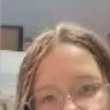
ревнований
 Insports.kz собрал актуальную информацию с турнира. В числе
ьтат 00:29.28, заняв итоговое 33-е место. Әділбек стартовал на
позиций в оставшихся заплывах. Чемпионат мира в Сингапуре,
т активное участие в следующих этапах соревнований, где
нтересных стартов!
cs" является АО «Самрук-Қазына», партнерами - Фонд поддержки