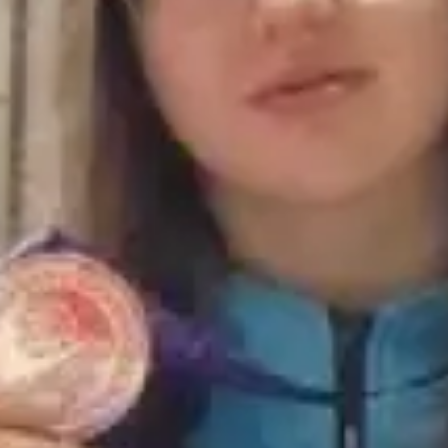
артистическому плаванию