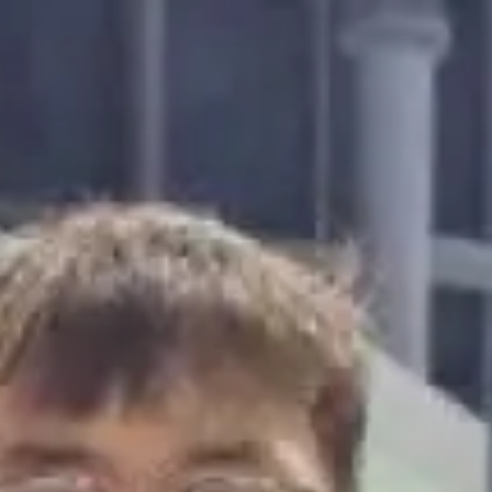
Партнеры