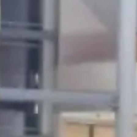
инги
ионате мира: очередной день со
 World Aquatics Championships 2025.
нире сезона, который собрал спортсменов из более чем 200 стран.
Ксения выступила на дистанции 50 метров на спине и показала резул
м 00:49.75, заняв 40-е место.
онстрируют достойные результаты и нацелены на улучшение своих 
тран и продолжается до 3 августа. Казахстанские пловцы планирую
 за обновлениями и новостями с чемпионата — впереди ещё много и
льным партнером федерации водных видов спорта РОО "Qazaq Aquati