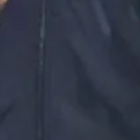
ТОО «Казцинк» стало официальным спонсором Федера
РОО «Qazaq Aquatics» объявляет о Вакансии Главного 
Впервые в истории: Казахстан – абсолютный лидер к
Мужская сборная Казахстана по водному поло завоева
Женская сборная Казахстана по водному поло завоев
Казахстанские синхронисты — победители программы
Казахстан поднялся на второе место в медальном за
Адильбек Мусин принес Казахстану золото на чемпио
Казахстанские пловцы открыли III Игры стран СНГ "се
Казахстанцы смогут померяться силами на VII Чемпио
Дмитрий Баландин и еще три казахстанца вошли в ко