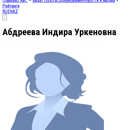
Главная
О нас
Виды спорта
Соревнования
Новости и медиа
Рейтинги
RU
EN
KZ
Абдреева Индира Уркеновна